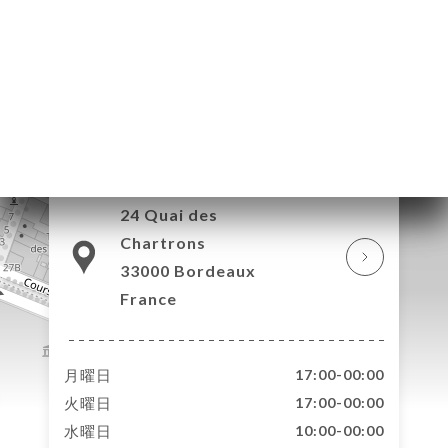
リ
ビ
ー
ニ
ー
絡
24 Quai des
Chartrons
33000 Bordeaux
France
月曜日
17:00-00:00
火曜日
17:00-00:00
水曜日
10:00-00:00