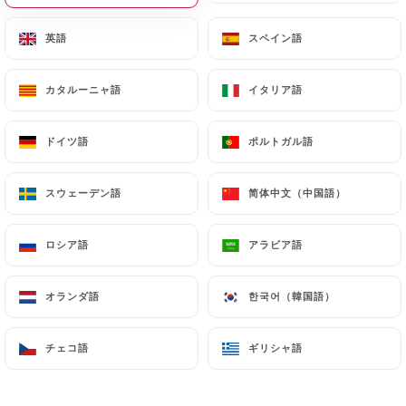
メニュー
JA
英語
英語
スペイン語
スペイン語
カタルーニャ語
カタルーニャ語
イタリア語
イタリア語
ドイツ語
ドイツ語
ポルトガル語
ポルトガル語
/
ホーム
連絡先
スウェーデン語
スウェーデン語
简体中文（中国語）
简体中文（中国語）
連絡先
ロシア語
ロシア語
アラビア語
アラビア語
オランダ語
オランダ語
한국어（韓国語）
한국어（韓国語）
チェコ語
チェコ語
ギリシャ語
ギリシャ語
Le Sobre Chartrons