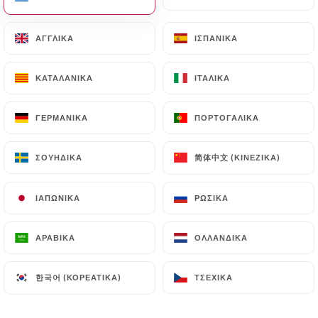
EL
ΜΕΝΟΎ
ΑΓΓΛΙΚΆ
ΑΓΓΛΙΚΆ
ΙΣΠΑΝΙΚΆ
ΙΣΠΑΝΙΚΆ
ΚΑΤΑΛΑΝΙΚΆ
ΚΑΤΑΛΑΝΙΚΆ
ΙΤΑΛΙΚΆ
ΙΤΑΛΙΚΆ
ΓΕΡΜΑΝΙΚΆ
ΓΕΡΜΑΝΙΚΆ
ΠΟΡΤΟΓΑΛΙΚΆ
ΠΟΡΤΟΓΑΛΙΚΆ
/
ΑΡΧΙΚΉ
ΕΠΑΦΉ
Επαφή
简体中文 (ΚΙΝΈΖΙΚΑ)
简体中文 (ΚΙΝΈΖΙΚΑ)
ΣΟΥΗΔΙΚΆ
ΣΟΥΗΔΙΚΆ
ΙΑΠΩΝΙΚΆ
ΙΑΠΩΝΙΚΆ
ΡΩΣΙΚΆ
ΡΩΣΙΚΆ
ΑΡΑΒΙΚΆ
ΑΡΑΒΙΚΆ
ΟΛΛΑΝΔΙΚΆ
ΟΛΛΑΝΔΙΚΆ
한국어 (ΚΟΡΕΆΤΙΚΑ)
한국어 (ΚΟΡΕΆΤΙΚΑ)
ΤΣΈΧΙΚΑ
ΤΣΈΧΙΚΑ
Le Sobre Chartrons