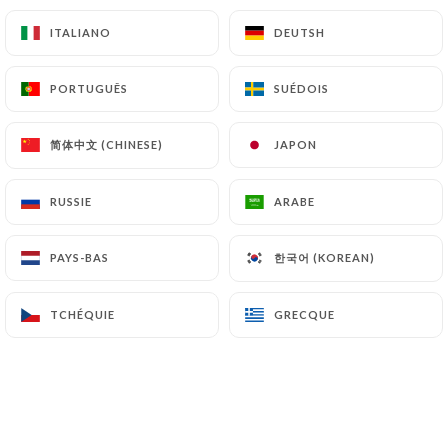
la CNIL (
https://www.cnil.fr/fr/plaintes
).
ITALIANO
ITALIANO
DEUTSH
DEUTSH
7.4 Non-communication des données personnelles
PORTUGUÊS
PORTUGUÊS
SUÉDOIS
SUÉDOIS
https://lesobrechartrons-bordeaux.fr
s’interdit
de traiter, héberger ou transférer les Informations
简体中文 (CHINESE)
简体中文 (CHINESE)
JAPON
JAPON
collectées sur ses Clients vers un pays situé en
dehors de l’Union européenne ou reconnu comme «
non adéquat » par la Commission européenne sans
RUSSIE
RUSSIE
ARABE
ARABE
en informer préalablement le client. Pour autant,
https://lesobrechartrons-bordeaux.fr
reste
한국어 (KOREAN)
한국어 (KOREAN)
PAYS-BAS
PAYS-BAS
libre du choix de ses sous-traitants techniques et
commerciaux à la condition qu’il présentent les
TCHÉQUIE
TCHÉQUIE
GRECQUE
GRECQUE
garanties suffisantes au regard des exigences du
Règlement Général sur la Protection des Données
(RGPD : n° 2016-679).
https://lesobrechartrons-bordeaux.fr
s’engage