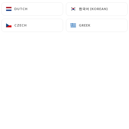
한국어 (KOREAN)
한국어 (KOREAN)
DUTCH
DUTCH
"Des amis, du vin, une rencontre... Celle
CZECH
CZECH
GREEK
GREEK
de Jean, vigneron et de Pierre,
marchand de vins qui se concrétise par
un beau projet commun : une cave et
bar à vins dans le cœur historique du
négoce bordelais.
Le vin c'est avant tout le plaisir de
partager, d'échanger, de découvrir...
Accompagnés de beaux produits
locaux, sélectionnés, et des spécialités
de bar à vins, notre équipe de
professionnels vous attend afin de vous