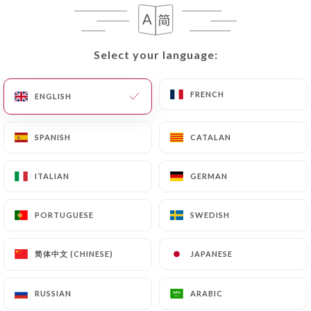
267 REVIEW
Select your language:
Select your language:
CAVE ET BAR À VINS
24 Quai Des Chartrons
33000 Bordeaux France
FRENCH
FRENCH
ENGLISH
ENGLISH
SPANISH
SPANISH
CATALAN
CATALAN
ITALIAN
ITALIAN
GERMAN
GERMAN
PORTUGUESE
PORTUGUESE
SWEDISH
SWEDISH
简体中文 (CHINESE)
简体中文 (CHINESE)
JAPANESE
JAPANESE
RUSSIAN
RUSSIAN
ARABIC
ARABIC
Who are we?